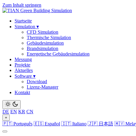
Zum Inhalt springen
Startseite
Simulation
▾
CFD Simulation
Thermische Simulation
Gebäudesimulation
Brandsimulation
Energetische Gebäudesimulation
Messung
Projekte
Aktuelles
Software
▾
Download
Lizenz-Manager
Kontakt
DE
EN
KR
CN
+
🇵🇹 Português
🇪🇸 Español
🇮🇹 Italiano
🇯🇵 日本語
🇲🇾 Mela