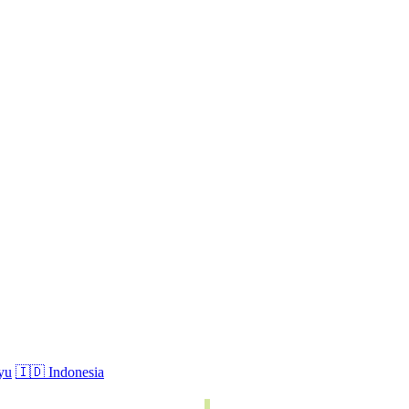
yu
🇮🇩 Indonesia