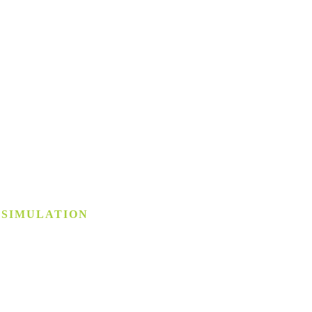
 SIMULATION
­simulation
chstem Niveau