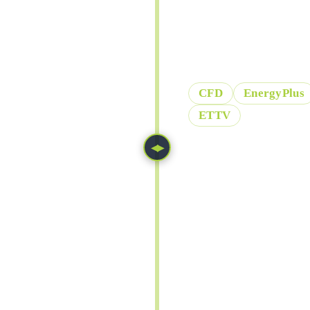
Wir unterstützen Si
Gebäude- und Brand
CFD
EnergyPlus
ETTV
◀▶
NAVIER-STOKES EQ
∂
(
v
+
ρ
v
∂
t
ENERGY EQUATION
∂
(
T
+
ρ
c
p
∂
t