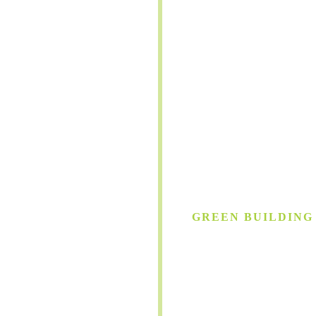
GREEN BUILDING
Gebäude
auf hö