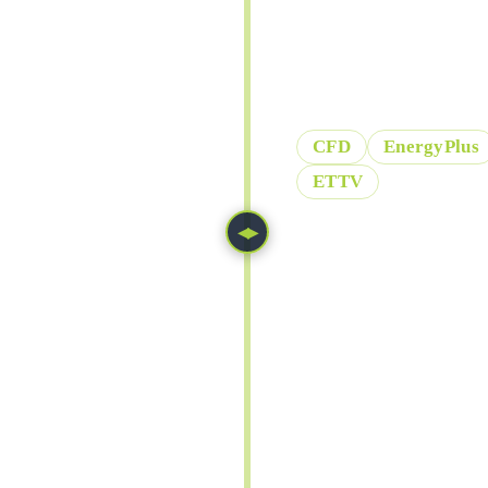
Wir unterstützen Si
Gebäude- und Brand
CFD
EnergyPlus
ETTV
◀▶
NAVIER-STOKES EQ
∂
(
v
+
ρ
v
∂
t
ENERGY EQUATION
∂
(
T
+
ρ
c
p
∂
t