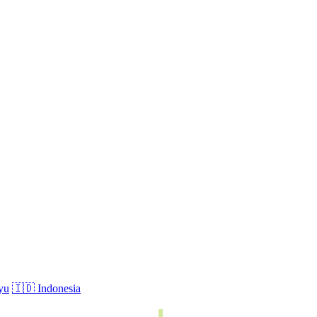
yu
🇮🇩 Indonesia