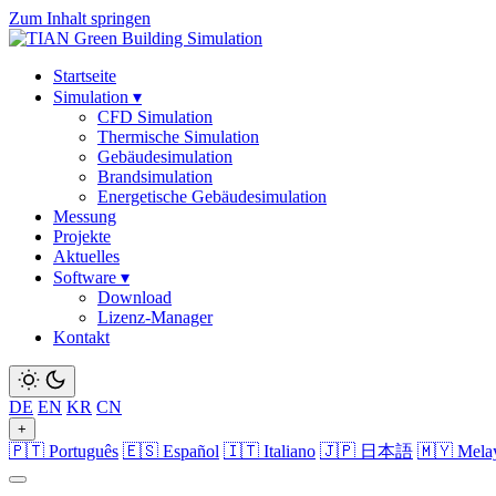
Zum Inhalt springen
Startseite
Simulation
▾
CFD Simulation
Thermische Simulation
Gebäudesimulation
Brandsimulation
Energetische Gebäudesimulation
Messung
Projekte
Aktuelles
Software
▾
Download
Lizenz-Manager
Kontakt
DE
EN
KR
CN
+
🇵🇹 Português
🇪🇸 Español
🇮🇹 Italiano
🇯🇵 日本語
🇲🇾 Mela