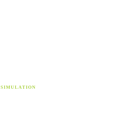
 SIMULATION
­simulation
chstem Niveau