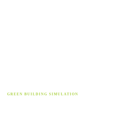
GREEN BUILDING SIMULATION
Gebäude­simulation auf höchstem
Niveau
Wir unterstützen Sie bei Strömungssimulation, Energetische