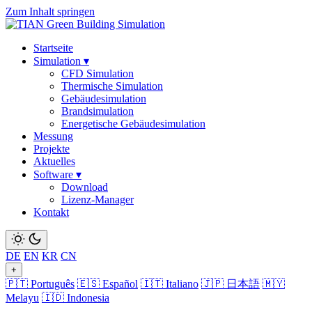
Zum Inhalt springen
Startseite
Simulation
▾
CFD Simulation
Thermische Simulation
Gebäudesimulation
Brandsimulation
Energetische Gebäudesimulation
Messung
Projekte
Aktuelles
Software
▾
Download
Lizenz-Manager
Kontakt
DE
EN
KR
CN
+
🇵🇹 Português
🇪🇸 Español
🇮🇹 Italiano
🇯🇵 日本語
🇲🇾
Melayu
🇮🇩 Indonesia