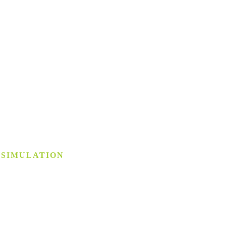
 SIMULATION
­simulation
chstem Niveau