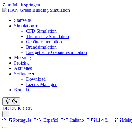
Zum Inhalt springen
Startseite
Simulation
▾
CFD Simulation
Thermische Simulation
Gebäudesimulation
Brandsimulation
Energetische Gebäudesimulation
Messung
Projekte
Aktuelles
Software
▾
Download
Lizenz-Manager
Kontakt
DE
EN
KR
CN
+
🇵🇹 Português
🇪🇸 Español
🇮🇹 Italiano
🇯🇵 日本語
🇲🇾 Mela