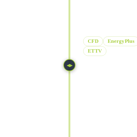
Wir unterstützen Si
Gebäude- und Brand
CFD
EnergyPlus
ETTV
◀▶
NAVIER-STOKES EQ
∂
(
v
+
ρ
v
∂
t
ENERGY EQUATION
∂
(
T
+
ρ
c
p
∂
t