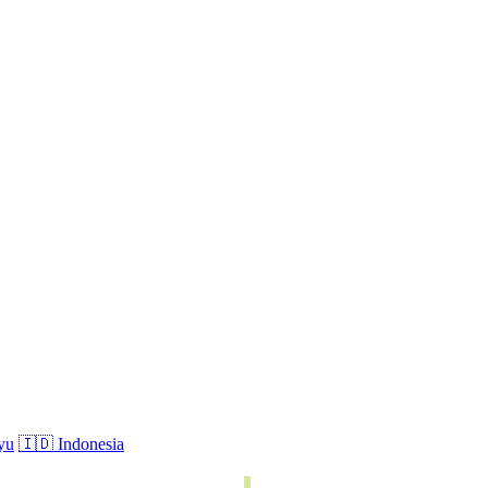
yu
🇮🇩 Indonesia