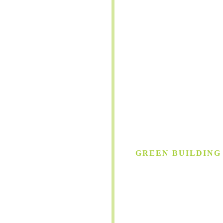
GREEN BUILDING
Gebäude
auf hö