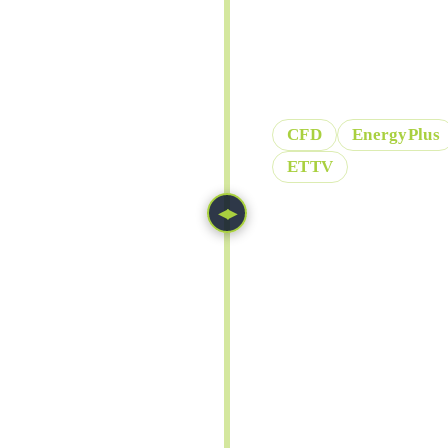
Wir unterstützen Si
Gebäude- und Brand
CFD
EnergyPlus
ETTV
◀▶
NAVIER-STOKES EQ
∂
(
v
+
ρ
v
∂
t
ENERGY EQUATION
∂
(
T
+
ρ
c
p
∂
t