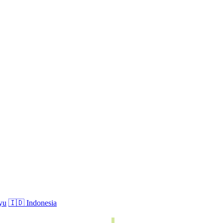
yu
🇮🇩 Indonesia