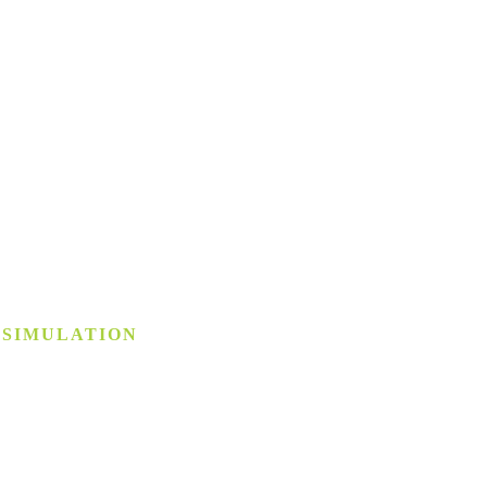
 SIMULATION
­simulation
chstem Niveau