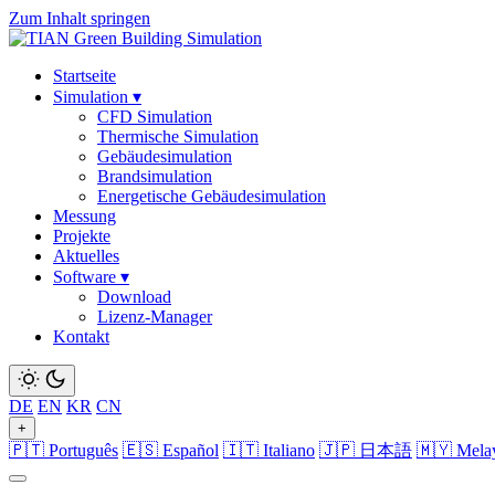
Zum Inhalt springen
Startseite
Simulation
▾
CFD Simulation
Thermische Simulation
Gebäudesimulation
Brandsimulation
Energetische Gebäudesimulation
Messung
Projekte
Aktuelles
Software
▾
Download
Lizenz-Manager
Kontakt
DE
EN
KR
CN
+
🇵🇹 Português
🇪🇸 Español
🇮🇹 Italiano
🇯🇵 日本語
🇲🇾 Mela