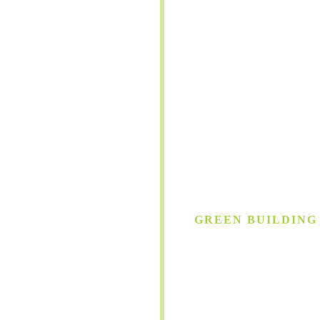
GREEN BUILDING
Gebäude
auf hö