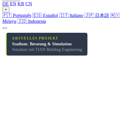
DE
EN
KR
CN
+
🇵🇹 Português
🇪🇸 Español
🇮🇹 Italiano
🇯🇵 日本語
🇲🇾
Melayu
🇮🇩 Indonesia
AKTUELLES PROJEKT
Stadium: Beratung & Simulation
Simuliert mit TIAN Building Engineering