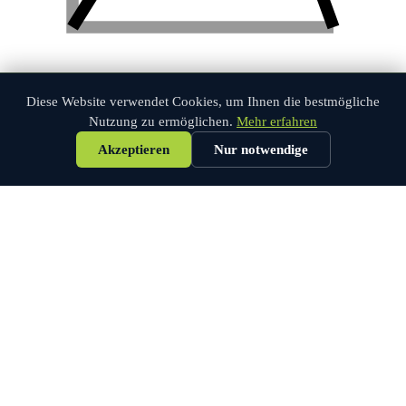
Diese Website verwendet Cookies, um Ihnen die bestmögliche
04
Nutzung zu ermöglichen.
Mehr erfahren
Auswertung & Bericht
Akzeptieren
Nur notwendige
Sie erhalten einen detaillierten Simulationsbericht mit
Visualisierungen, Handlungsempfehlungen und konkreten
Optimierungsvorschlägen.