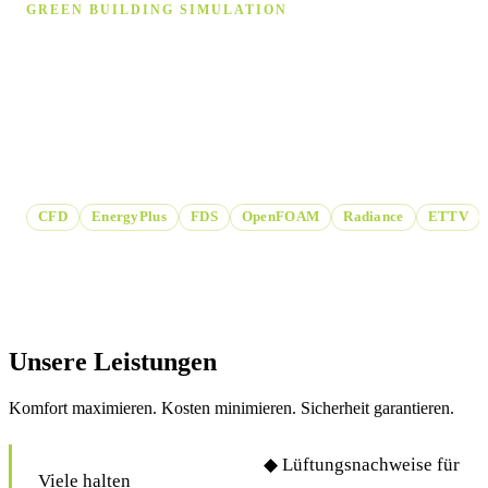
GREEN BUILDING SIMULATION
Gebäude­simulation auf höchstem
Niveau
Wir unterstützen Sie bei Strömungssimulation, Energetische
Gebäude- und Brandsimulation.
CFD
EnergyPlus
FDS
OpenFOAM
Radiance
ETTV
Unsere Leistungen
Komfort maximieren. Kosten minimieren. Sicherheit garantieren.
◆ Lüftungsnachweise für
Viele halten