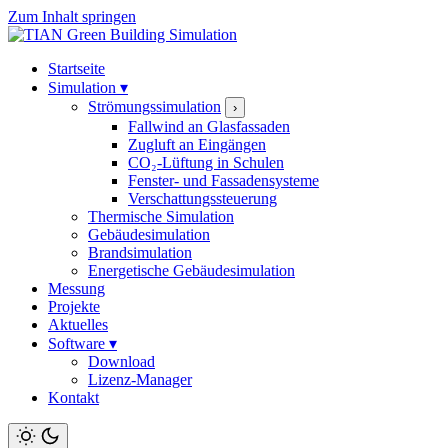
Zum Inhalt springen
Startseite
Simulation
▾
Strömungssimulation
›
Fallwind an Glasfassaden
Zugluft an Eingängen
CO₂-Lüftung in Schulen
Fenster- und Fassadensysteme
Verschattungssteuerung
Thermische Simulation
Gebäudesimulation
Brandsimulation
Energetische Gebäudesimulation
Messung
Projekte
Aktuelles
Software
▾
Download
Lizenz-Manager
Kontakt