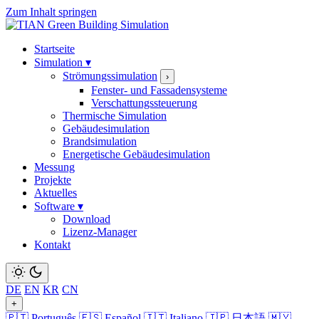
Zum Inhalt springen
Startseite
Simulation
▾
Strömungssimulation
›
Fenster- und Fassadensysteme
Verschattungssteuerung
Thermische Simulation
Gebäudesimulation
Brandsimulation
Energetische Gebäudesimulation
Messung
Projekte
Aktuelles
Software
▾
Download
Lizenz-Manager
Kontakt
DE
EN
KR
CN
+
🇵🇹 Português
🇪🇸 Español
🇮🇹 Italiano
🇯🇵 日本語
🇲🇾