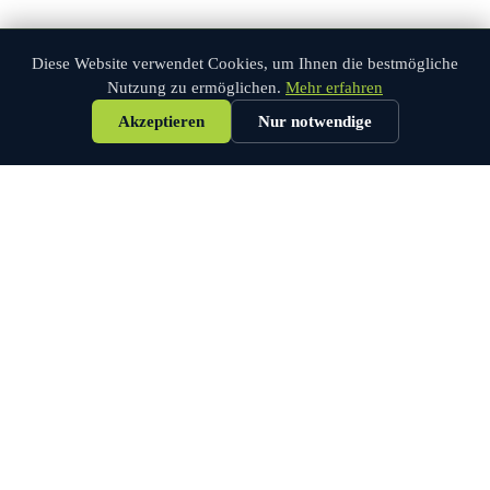
04
Diese Website verwendet Cookies, um Ihnen die bestmögliche
Auswertung & Bericht
Nutzung zu ermöglichen.
Mehr erfahren
Akzeptieren
Nur notwendige
Sie erhalten einen detaillierten Simulationsbericht mit
Visualisierungen, Handlungsempfehlungen und konkreten
Optimierungsvorschlägen.