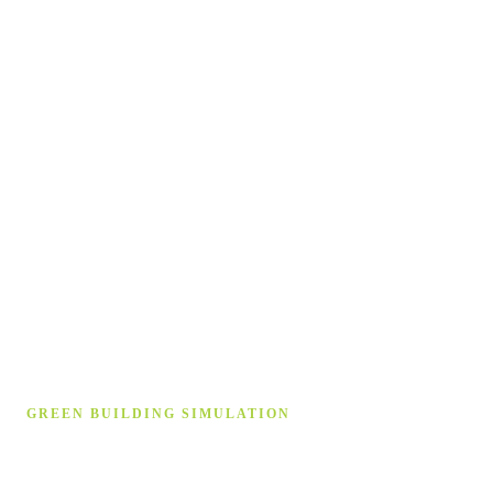
GREEN BUILDING SIMULATION
Gebäude­simulation auf höchstem
Niveau