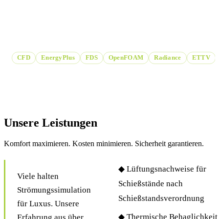
Wir unterstützen Sie bei Strömungssimulation, Energetische
Gebäude- und Brandsimulation.
CFD
EnergyPlus
FDS
OpenFOAM
Radiance
ETTV
Unsere Leistungen
Komfort maximieren. Kosten minimieren. Sicherheit garantieren.
◆ Lüftungsnachweise für
Viele halten
Schießstände nach
Strömungssimulation
Schießstandsverordnung
für Luxus. Unsere
◆ Thermische Behaglichkeit
Erfahrung aus über