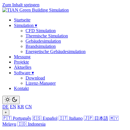
Zum Inhalt springen
Startseite
Simulation
▾
CFD Simulation
Thermische Simulation
Gebäudesimulation
Brandsimulation
Energetische Gebäudesimulation
Messung
Projekte
Aktuelles
Software
▾
Download
Lizenz-Manager
Kontakt
DE
EN
KR
CN
+
🇵🇹 Português
🇪🇸 Español
🇮🇹 Italiano
🇯🇵 日本語
🇲🇾
Melayu
🇮🇩 Indonesia