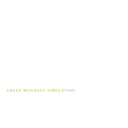
GREEN BUILDING SIMULATION
Gebäude­simulation auf höchstem
Niveau
Wir unterstützen Sie bei Strömungssimulation, Energetische