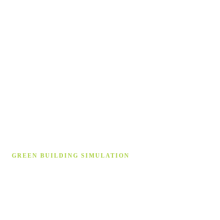
GREEN BUILDING SIMULATION
Gebäude­simulation auf höchstem
Niveau
Wir unterstützen Sie bei Strömungssimulation, Energetische