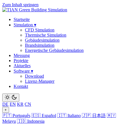
Zum Inhalt springen
Startseite
Simulation
▾
CFD Simulation
Thermische Simulation
Gebäudesimulation
Brandsimulation
Energetische Gebäudesimulation
Messung
Projekte
Aktuelles
Software
▾
Download
Lizenz-Manager
Kontakt
DE
EN
KR
CN
+
🇵🇹 Português
🇪🇸 Español
🇮🇹 Italiano
🇯🇵 日本語
🇲🇾
Melayu
🇮🇩 Indonesia