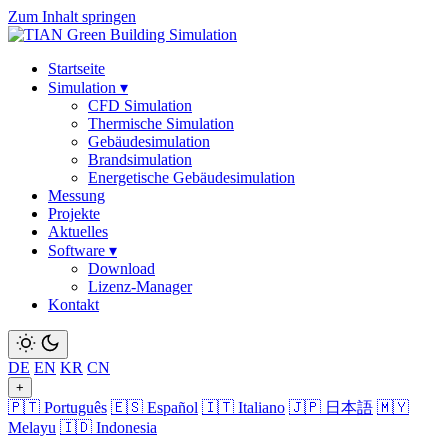
Zum Inhalt springen
Startseite
Simulation
▾
CFD Simulation
Thermische Simulation
Gebäudesimulation
Brandsimulation
Energetische Gebäudesimulation
Messung
Projekte
Aktuelles
Software
▾
Download
Lizenz-Manager
Kontakt
DE
EN
KR
CN
+
🇵🇹 Português
🇪🇸 Español
🇮🇹 Italiano
🇯🇵 日本語
🇲🇾
Melayu
🇮🇩 Indonesia