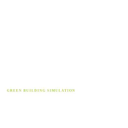
GREEN BUILDING SIMULATION
Gebäude­simulation auf höchstem
Niveau
Wir unterstützen Sie bei Strömungssimulation, Energetische