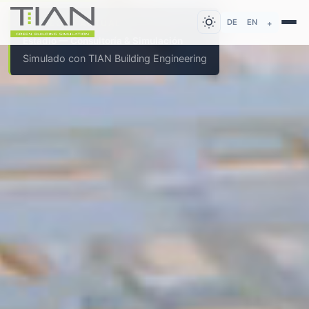
DE
EN
PROYECTO ACTUAL
+
Estadio — Consultoría & Simulación
Simulado con TIAN Building Engineering