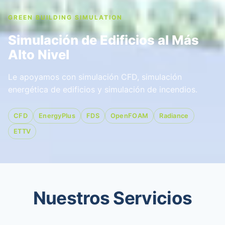
GREEN BUILDING SIMULATION
Simulación de Edificios al Más
Alto Nivel
Le apoyamos con simulación CFD, simulación
energética de edificios y simulación de incendios.
CFD
EnergyPlus
FDS
OpenFOAM
Radiance
ETTV
Nuestros Servicios