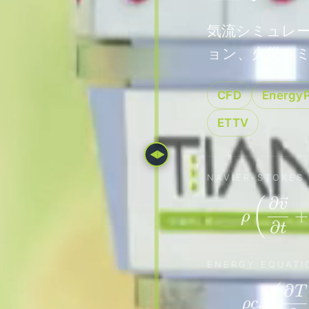
気流シミュレ
ョン、火災シ
CFD
EnergyP
ETTV
◀▶
NAVIER-STOKES
∂
(
v
+
ρ
∂
t
ENERGY EQUATI
∂
(
T
ρ
c
p