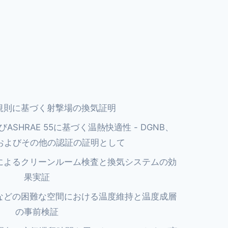
。
規則に基づく射撃場の換気証明
0およびASHRAE 55に基づく温熱快適性 - DGNB、
NBおよびその他の認証の証明として
によるクリーンルーム検査と換気システムの効
果実証
などの困難な空間における温度維持と温度成層
の事前検証