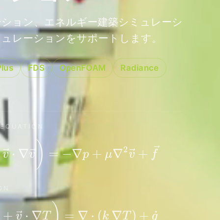
ーション、エネルギー建築シミュレーシ
ミュレーションをサポートします。
lus
FDS
OpenFOAM
Radiance
 EQUATION
\rho \left( \frac{\partial \
)
2
⋅
∇
=
−
∇
+
∇
+
v
v
p
μ
v
f
ON
\rho c_p \left( \frac{\partia
)
+
⋅
∇
=
∇
⋅
(
∇
)
+
˙
v
T
k
T
q