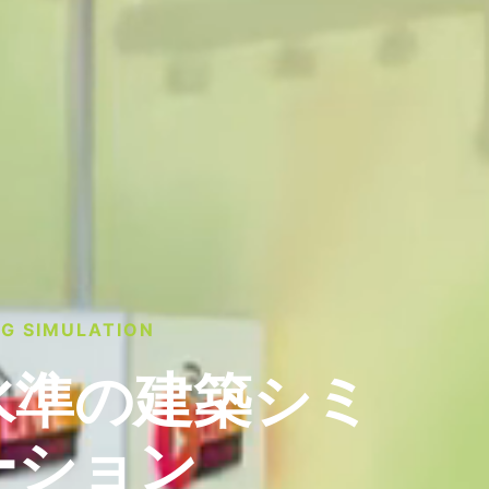
NG SIMULATION
水準の建築シミ
ーション