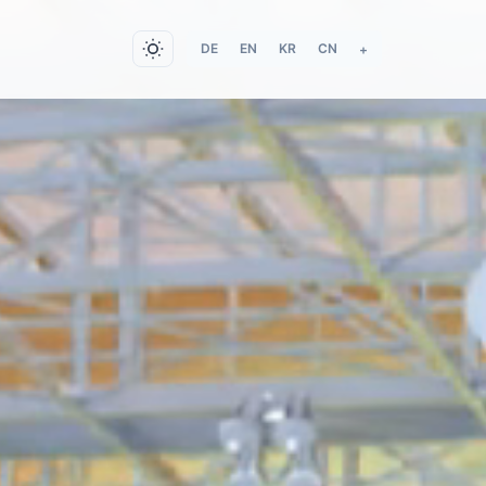
DE
EN
KR
CN
+