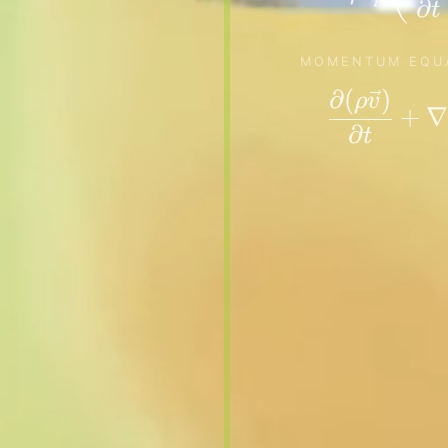
∂
t
MOMENTUM EQU
∂
(
)
ρ
v
+
∇
∂
t