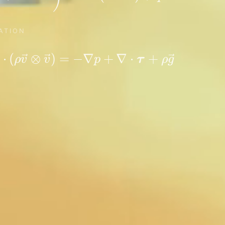
ATION
\frac{\partial (\rho \vec{v}
⋅
(
⊗
)
=
−
∇
+
∇
⋅
+
τ
ρ
v
v
p
ρ
g