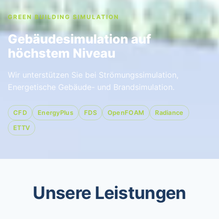
GREEN BUILDING SIMULATION
Gebäude­simulation auf
höchstem Niveau
Wir unterstützen Sie bei Strömungssimulation,
Energetische Gebäude- und Brandsimulation.
CFD
EnergyPlus
FDS
OpenFOAM
Radiance
ETTV
Unsere Leistungen